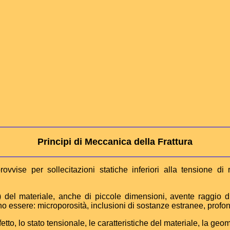
Principi di Meccanica della Frattura
rovvise per sollecitazioni statiche inferiori alla tensione di
o) del materiale, anche di piccole dimensioni, avente raggio di
no essere: microporosità, inclusioni di sostanze estranee, profondi
etto, lo stato tensionale, le caratteristiche del materiale, la geo