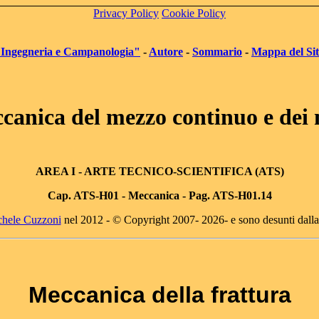
Privacy Policy
Cookie Policy
"Ingegneria e Campanologia"
-
Autore
-
Sommario
-
Mappa del Si
canica del mezzo continuo e dei 
AREA I
- ARTE TECNICO-SCIENTIFICA (ATS)
Cap. AT
S-H01 -
Meccanica - Pag. ATS-H01.14
chele Cuzzoni
nel 2012 - © Copyright 2007- 2026- e sono desunti dall
Meccanica della frattura